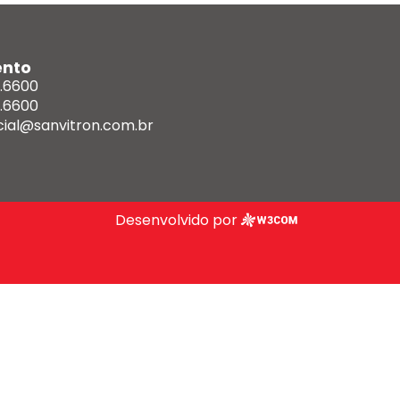
ento
0.6600
0.6600
ial@sanvitron.com.br
Desenvolvido por