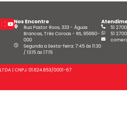
Nos Encontre
Atendim
Rua Pastor Roos, 333 - Águas
51 270
Brancas, Três Coroas - RS, 95660-
51 270
000
comerc
Segunda a Sexta-feira: 7:45 às 11:30
/ 13:15 às 17:15
LTDA | CNPJ: 01.624.853/0001-67