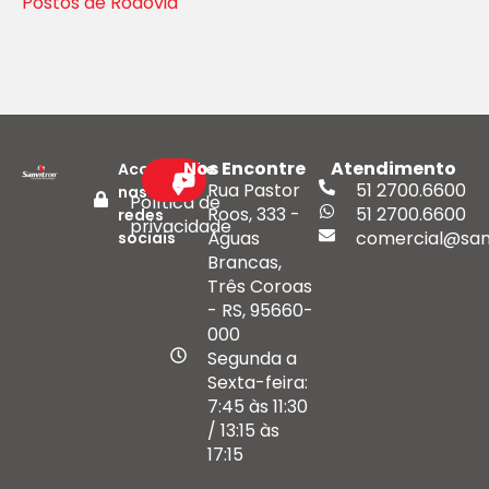
Postos de Rodovia
Nos Encontre
Atendimento
Acompanhe
Rua Pastor
51 2700.6600
nas
Política de
Roos, 333 -
51 2700.6600
redes
privacidade
Águas
comercial@san
sociais
Brancas,
Três Coroas
- RS, 95660-
000
Segunda a
Sexta-feira:
7:45 às 11:30
/ 13:15 às
17:15