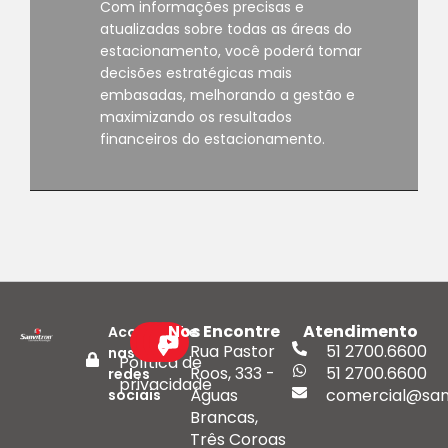
Com informações precisas e
atualizadas sobre todas as áreas do
estacionamento, você poderá tomar
decisões estratégicas mais
embasadas, melhorando a gestão e
maximizando os resultados
financeiros do estacionamento.
Nos Encontre
Atendimento
Acompanhe
Rua Pastor
51 2700.6600
nas
Política de
Roos, 333 -
51 2700.6600
redes
privacidade
Águas
comercial@san
sociais
Brancas,
Três Coroas