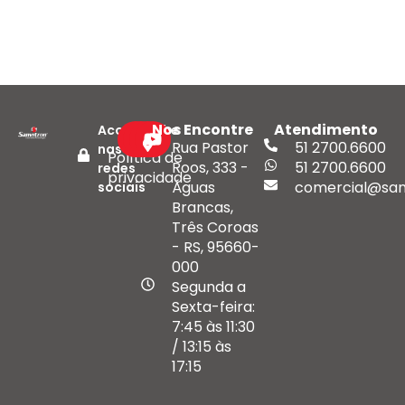
Nos Encontre
Atendimento
Acompanhe
Rua Pastor
51 2700.6600
nas
Política de
Roos, 333 -
51 2700.6600
redes
privacidade
Águas
comercial@san
sociais
Brancas,
Três Coroas
- RS, 95660-
000
Segunda a
Sexta-feira:
7:45 às 11:30
/ 13:15 às
17:15