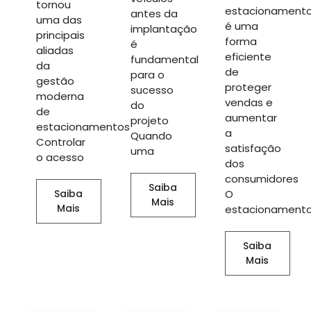
tornou
estacionament
antes da
uma das
é uma
implantação
principais
forma
é
aliadas
eficiente
fundamental
da
de
para o
gestão
proteger
sucesso
moderna
vendas e
do
de
aumentar
projeto
estacionamentos
a
Quando
Controlar
satisfação
uma
o acesso
dos
consumidores
Saiba
Saiba
O
Mais
Mais
estacionament
Saiba
Mais