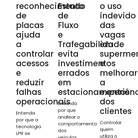
reconhecimento
Estudo
o uso
de
de
indevido
placas
Fluxo
das
ajuda
e
vagas
a
Trafegabilidade
em
controlar
evita
superme
acessos
investimentos
e
e
errados
melhorar
reduzir
em
a
falhas
estacionamentos
experiên
operacionais
dos
Entenda
clientes
por que
Entenda
analisar o
por que a
Controlar
comportamento
tecnologia
quem
dos
LPR se
utiliza o
veículos