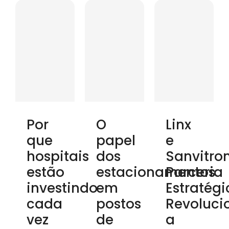
Por
O
Linx
que
papel
e
hospitais
dos
Sanvitron
estão
estacionamentos
Parceria
investindo
em
Estratégi
cada
postos
Revoluci
vez
de
a