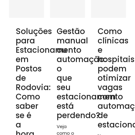
Soluções
Gestão
Como
para
manual
clínicas
Estacionamento
ou
e
em
automação:
hospitais
Postos
o
podem
de
que
otimizar
Rodovia:
seu
vagas
Como
estacionamento
com
saber
está
automaç
se é
perdendo?
de
a
estacio
Veja
hora
como o