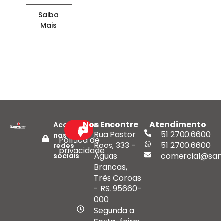
Saiba
Mais
Nos Encontre
Atendimento
Acompanhe
Rua Pastor
51 2700.6600
nas
Política de
Roos, 333 -
51 2700.6600
redes
privacidade
Águas
comercial@san
sociais
Brancas,
Três Coroas
- RS, 95660-
000
Segunda a