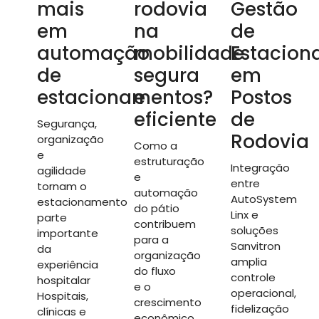
mais
rodovia
Gestão
em
na
de
automação
mobilidade
Estacion
de
segura
em
estacionamentos?
e
Postos
eficiente
de
Segurança,
Rodovia
organização
Como a
e
estruturação
Integração
agilidade
e
entre
tornam o
automação
AutoSystem
estacionamento
do pátio
Linx e
parte
contribuem
soluções
importante
para a
Sanvitron
da
organização
amplia
experiência
do fluxo
controle
hospitalar
e o
operacional,
Hospitais,
crescimento
fidelização
clínicas e
econômico