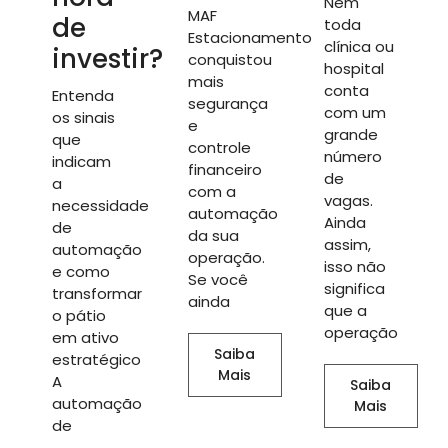
Nem
MAF
de
toda
Estacionamento
clínica ou
investir?
conquistou
hospital
mais
conta
Entenda
segurança
com um
os sinais
e
grande
que
controle
número
indicam
financeiro
de
a
com a
vagas.
necessidade
automação
Ainda
de
da sua
assim,
automação
operação.
isso não
e como
Se você
significa
transformar
ainda
que a
o pátio
operação
em ativo
Saiba
estratégico
Mais
A
Saiba
automação
Mais
de