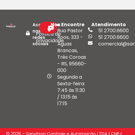
Nos Encontre
Atendimento
Acompanhe
Rua Pastor
51 2700.6600
nas
Política de
Roos, 333 -
51 2700.6600
redes
privacidade
Águas
comercial@san
sociais
Brancas,
Três Coroas
- RS, 95660-
000
Segunda a
Sexta-feira:
7:45 às 11:30
/ 13:15 às
17:15
© 2026 - Sanvitron Controle e Automação LTDA | CNPJ: