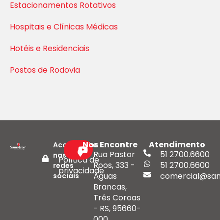
Estacionamentos Rotativos
Hospitais e Clínicas Médicas
Hotéis e Residenciais
Postos de Rodovia
Nos Encontre
Atendimento
Acompanhe
Rua Pastor
51 2700.6600
nas
Política de
Roos, 333 -
51 2700.6600
redes
privacidade
Águas
comercial@san
sociais
Brancas,
Três Coroas
- RS, 95660-
000