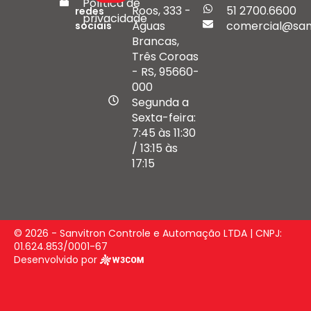
Política de
Roos, 333 -
51 2700.6600
redes
privacidade
Águas
comercial@san
sociais
Brancas,
Três Coroas
- RS, 95660-
000
Segunda a
Sexta-feira:
7:45 às 11:30
/ 13:15 às
17:15
© 2026 - Sanvitron Controle e Automação LTDA | CNPJ:
01.624.853/0001-67
Desenvolvido por