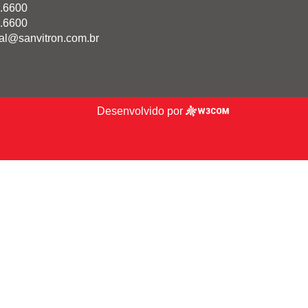
.6600
.6600
al@sanvitron.com.br
Desenvolvido por