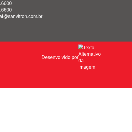
.6600
.6600
al@sanvitron.com.br
Desenvolvido por