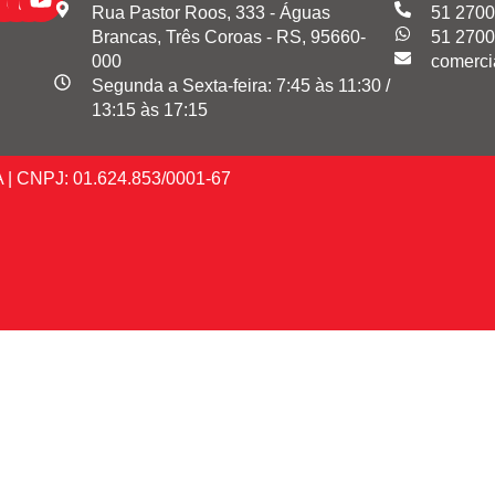
Rua Pastor Roos, 333 - Águas
51 2700
Brancas, Três Coroas - RS, 95660-
51 2700
000
comerci
Segunda a Sexta-feira: 7:45 às 11:30 /
13:15 às 17:15
A | CNPJ: 01.624.853/0001-67