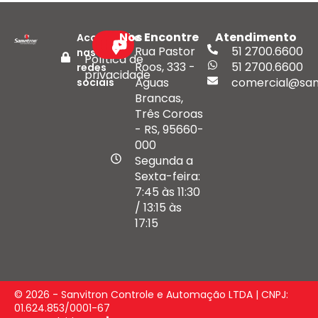
Nos Encontre
Atendimento
Acompanhe
Rua Pastor
51 2700.6600
nas
Política de
Roos, 333 -
51 2700.6600
redes
privacidade
Águas
comercial@san
sociais
Brancas,
Três Coroas
- RS, 95660-
000
Segunda a
Sexta-feira:
7:45 às 11:30
/ 13:15 às
17:15
© 2026 - Sanvitron Controle e Automação LTDA | CNPJ:
01.624.853/0001-67