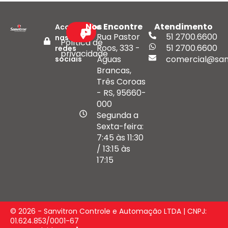
Nos Encontre
Atendimento
Acompanhe
Rua Pastor
51 2700.6600
nas
Política de
Roos, 333 -
51 2700.6600
redes
privacidade
Águas
comercial@san
sociais
Brancas,
Três Coroas
- RS, 95660-
000
Segunda a
Sexta-feira:
7:45 às 11:30
/ 13:15 às
17:15
© 2026 - Sanvitron Controle e Automação LTDA | CNPJ:
01.624.853/0001-67