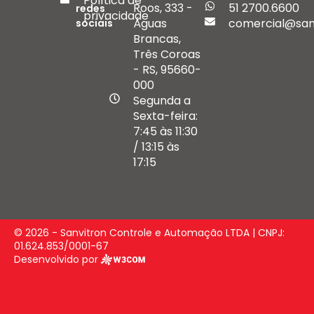
Política de
Roos, 333 -
51 2700.6600
redes
privacidade
Águas
comercial@san
sociais
Brancas,
Três Coroas
- RS, 95660-
000
Segunda a
Sexta-feira:
7:45 às 11:30
/ 13:15 às
17:15
© 2026 - Sanvitron Controle e Automação LTDA | CNPJ:
01.624.853/0001-67
Desenvolvido por