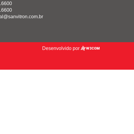
.6600
.6600
al@sanvitron.com.br
Desenvolvido por