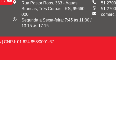
Rua Pastor Roos, 333 - Águas
51 2700
Brancas, Três Coroas - RS, 95660-
51 2700
000
comerci
Segunda a Sexta-feira: 7:45 às 11:30 /
13:15 às 17:15
A | CNPJ: 01.624.853/0001-67